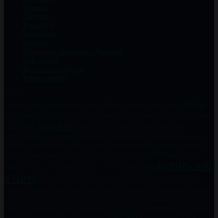
Оплата
Скидки
Гарантия
Контакты
Оферта
Политика обработки Данных
Чай оптом
Вопросы и ответы
Книга жалоб
Теги
Чай в
Китайский чай
Пуэр
Улун
Заварник
Олоонг
Пуэр в подарок
подарок
Шу Пуэр
Шен Пуэр
банка для чая
банка для чая в чите
банка
ваш чай
подарочная
иван чай
иван чай в Забайкальском крае
качественный чай
китайский сервиз
красный чай
купить банки для чая
купить красный чай в Чите
купить курильский чай
купить курильский
купить пуэр в
купить пуэр
купить пуэр в Москве
чай в Москве
купить чай
Чите
купить чай
купить улун в чите
купить улун
в Чите
купить чайный набор сервиз в чите
купить чай в подарок
купить черный чай в Чите
купить шу пуэр
набор для чайной церемонии
натуральный чай
недорогой подарок
подарочная упаковка
посуда в чите
посуда для чаепития
посуда для чая
посуда из исинской глины
упаковка для
чай Чита
чай к
чая
фарфоровый набор
хороший чай
чай в банках