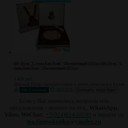
Шу Пуэр "С горы Бан Чанг" (Подарочный (357гр.)
Шу Пуэр "С
горы Бан Чанг" (Подарочный (357гр.)
3 420 руб.
Данный Пуэр - ценного сорта и очень почитаем в Китае.
ЧИТАТЬ
Сообщить, когда будет
Если у Вас появились вопросы или
предложения - звоните по тел.,
WhatsApp,
Viber, WeChat:
+7(924)814-00-99
и пишите на
tea.finepokupka@yandex.ru