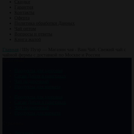
Скидки
Гарантия
Контакты
Оферта
Политика обработки Данных
Чай оптом
Вопросы и ответы
Книга жалоб
Главная
/
Шу Пуэр — Магазин чая - Ваш Чай. Свежий чай с
чайной фермы с доставкой по Москве и России
Категории
Продукты для здоровья
Саган Дайля в пакетиках
Чай подарочный
Продукты для маркета
Продукты для здоровья
Саган Дайля в пакетиках
Чай подарочный
Продукты для маркета
Страницы
Доставка