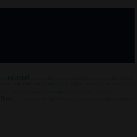
ваш чай
чная
иван чай
иван чай в Забайкальском крае
качественный чай
купить пуэр в Чите
упить пуэр в Москве
купить улун в
купить улун
набор для чайной церемонии
натуральный чай
недорогой подарок
 Чита
чай к празднику
чай оптом
чайный сервиз
черный чай
чай в банках