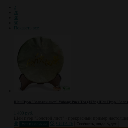
2
20
30
50
Показать все
Шен Пуэр "Золотой лист" Yubang Puer Tea (357г.)
Шен Пуэр "Золото
1 400 руб.
Шен пуэр "Золотой лист" - прекрасный пример настоящег
ЧИТАТЬ
Сообщить, когда будет