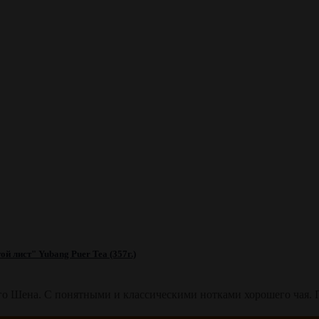
й лист" Yubang Puer Tea (357г.)
о Шена. С понятными и классическими нотками хорошего чая. П