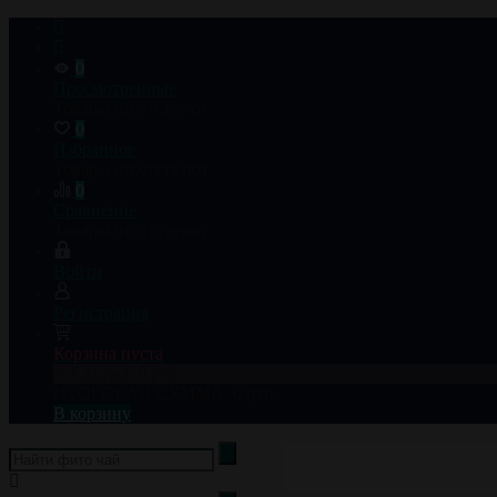
0
Просмотренные
Товары отсутствуют
0
Избранное
Товары отсутствуют
0
Сравнение
Товары отсутствуют
Войти
Регистрация
Корзина пуста
% Скидка:
0 руб.
ИТОГОВАЯ СУММА:
0 руб.
В корзину