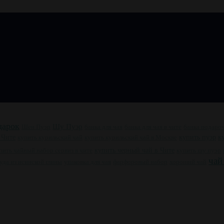
дарок
Шу Пуэр
Шен Пуэр
банка для чая
банка для чая в чите
банка подаро
купить пуэр
к
 Чите
купить курильский чай
купить курильский чай в Москве
пить чайный набор сервиз в чите
купить черный чай в Чите
купить шу пуэр
чай
уда из исинской глины
упаковка для чая
фарфоровый набор
хороший чай