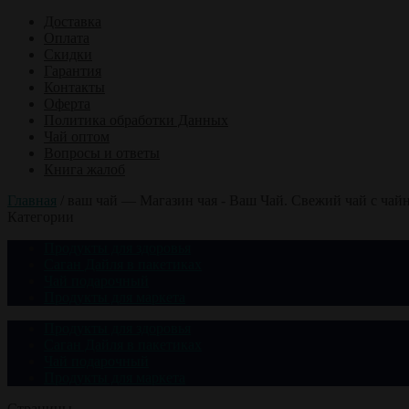
Доставка
Оплата
Скидки
Гарантия
Контакты
Оферта
Политика обработки Данных
Чай оптом
Вопросы и ответы
Книга жалоб
Главная
/
ваш чай — Магазин чая - Ваш Чай. Свежий чай с чай
Категории
Продукты для здоровья
Саган Дайля в пакетиках
Чай подарочный
Продукты для маркета
Продукты для здоровья
Саган Дайля в пакетиках
Чай подарочный
Продукты для маркета
Страницы