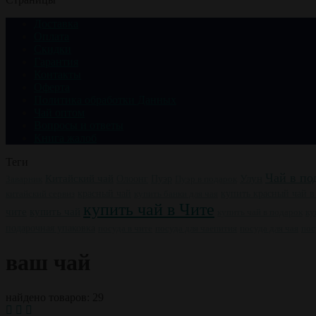
Доставка
Оплата
Скидки
Гарантия
Контакты
Оферта
Политика обработки Данных
Чай оптом
Вопросы и ответы
Книга жалоб
Теги
Чай в по
Китайский чай
Пуэр
Улун
Заварник
Олоонг
Пуэр в подарок
китайский сервиз
красный чай
купить банки для чая
купить красный чай в
купить чай в Чите
купить чай
чите
ку
купить чай в подарок
подарочная упаковка
посуда в чите
посуда для чаепития
посуда для чая
пос
ваш чай
найдено товаров: 29