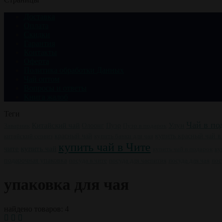
Доставка
Оплата
Скидки
Гарантия
Контакты
Оферта
Политика обработки Данных
Чай оптом
Вопросы и ответы
Книга жалоб
Теги
Чай в по
Китайский чай
Пуэр
Улун
Заварник
Олоонг
Пуэр в подарок
китайский сервиз
красный чай
купить банки для чая
купить красный чай в
купить чай в Чите
купить чай
чите
ку
купить чай в подарок
подарочная упаковка
посуда в чите
посуда для чаепития
посуда для чая
пос
упаковка для чая
найдено товаров: 4