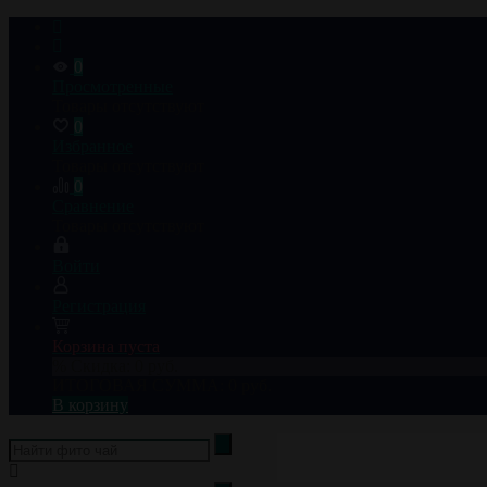
0
Просмотренные
Товары отсутствуют
0
Избранное
Товары отсутствуют
0
Сравнение
Товары отсутствуют
Войти
Регистрация
Корзина пуста
% Скидка:
0 руб.
ИТОГОВАЯ СУММА:
0 руб.
В корзину