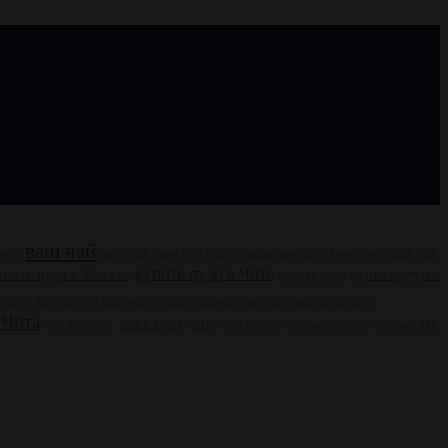
ваш чай
чная
иван чай
иван чай в Забайкальском крае
качественный чай
купить пуэр в Чите
упить пуэр в Москве
купить улун в
купить улун
набор для чайной церемонии
натуральный чай
недорогой подарок
 Чита
чай к празднику
чай оптом
чайный сервиз
черный чай
чай в банках