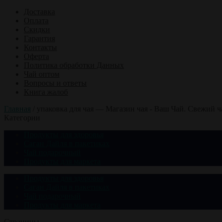
Доставка
Оплата
Скидки
Гарантия
Контакты
Оферта
Политика обработки Данных
Чай оптом
Вопросы и ответы
Книга жалоб
Главная
/
упаковка для чая — Магазин чая - Ваш Чай. Свежий ч
Категории
Продукты для здоровья
Саган Дайля в пакетиках
Чай подарочный
Продукты для маркета
Продукты для здоровья
Саган Дайля в пакетиках
Чай подарочный
Продукты для маркета
Страницы