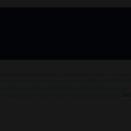
дарок
Шу Пуэр
Шен Пуэр
банка для чая
банка для чая в чите
банка подаро
купить пуэр
к
 Чите
купить курильский чай
купить курильский чай в Москве
пить чайный набор сервиз в чите
купить черный чай в Чите
купить шу пуэр
чай
уда из исинской глины
упаковка для чая
фарфоровый набор
хороший чай