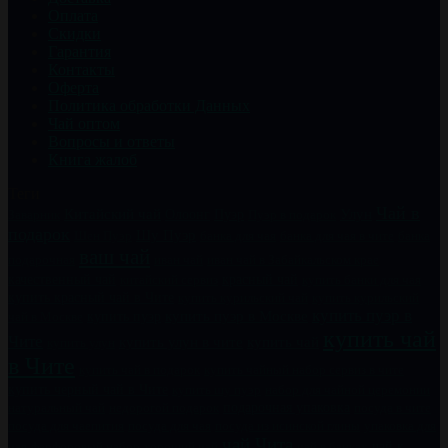
Оплата
Скидки
Гарантия
Контакты
Оферта
Политика обработки Данных
Чай оптом
Вопросы и ответы
Книга жалоб
Теги
Чай в
Китайский чай
Пуэр
Улун
Заварник
Олоонг
Пуэр в подарок
подарок
Шу Пуэр
Шен Пуэр
банка для чая
банка для чая в чите
банка
ваш чай
подарочная
иван чай
иван чай в Забайкальском крае
качественный чай
китайский сервиз
красный чай
купить банки для чая
купить красный чай в Чите
купить курильский чай
купить курильский
купить пуэр в
купить пуэр
купить пуэр в Москве
чай в Москве
купить чай
Чите
купить чай
купить улун в чите
купить улун
в Чите
купить чайный набор сервиз в чите
купить чай в подарок
купить черный чай в Чите
купить шу пуэр
набор для чайной церемонии
натуральный чай
недорогой подарок
подарочная упаковка
посуда в чите
посуда для чаепития
посуда для чая
посуда из исинской глины
упаковка для
чай Чита
чай к
чая
фарфоровый набор
хороший чай
чай в банках