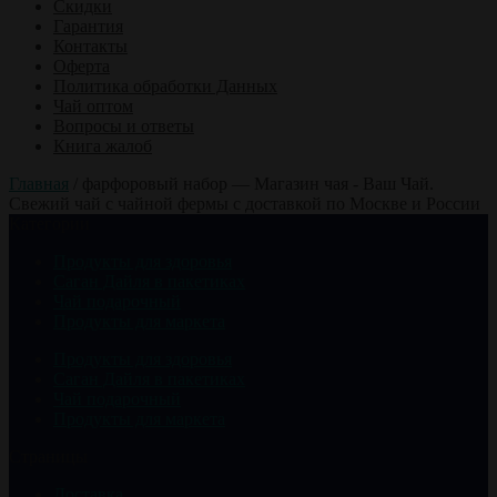
Скидки
Гарантия
Контакты
Оферта
Политика обработки Данных
Чай оптом
Вопросы и ответы
Книга жалоб
Главная
/
фарфоровый набор — Магазин чая - Ваш Чай.
Свежий чай с чайной фермы с доставкой по Москве и России
Категории
Продукты для здоровья
Саган Дайля в пакетиках
Чай подарочный
Продукты для маркета
Продукты для здоровья
Саган Дайля в пакетиках
Чай подарочный
Продукты для маркета
Страницы
Доставка