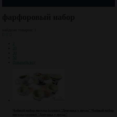
празднику
чай оптом
чайный сервиз
черный чай
фарфоровый набор
найдено товаров: 1
2
20
30
50
Показать все
Чайный набор посуды (сервиз) "Девушка у пруда"
Чайный набор
посуды (сервиз) "Девушка у пруда"