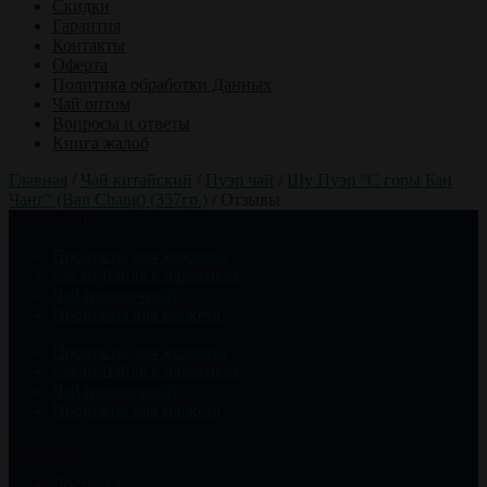
Скидки
Гарантия
Контакты
Оферта
Политика обработки Данных
Чай оптом
Вопросы и ответы
Книга жалоб
Главная
/
Чай китайский
/
Пуэр чай
/
Шу Пуэр "С горы Бан
Чанг" (Ban Chang) (357гр.)
/
Отзывы
Категории
Продукты для здоровья
Саган Дайля в пакетиках
Чай подарочный
Продукты для маркета
Продукты для здоровья
Саган Дайля в пакетиках
Чай подарочный
Продукты для маркета
Страницы
Доставка