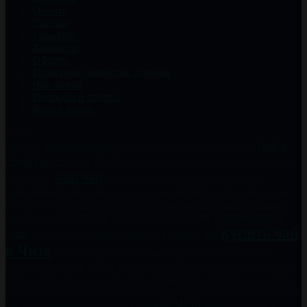
Оплата
Скидки
Гарантия
Контакты
Оферта
Политика обработки Данных
Чай оптом
Вопросы и ответы
Книга жалоб
Теги
Чай в
Китайский чай
Пуэр
Улун
Заварник
Олоонг
Пуэр в подарок
подарок
Шу Пуэр
Шен Пуэр
банка для чая
банка для чая в чите
банка
ваш чай
подарочная
иван чай
иван чай в Забайкальском крае
качественный чай
китайский сервиз
красный чай
купить банки для чая
купить красный чай в Чите
купить курильский чай
купить курильский
купить пуэр в
купить пуэр
купить пуэр в Москве
чай в Москве
купить чай
Чите
купить чай
купить улун в чите
купить улун
в Чите
купить чайный набор сервиз в чите
купить чай в подарок
купить черный чай в Чите
купить шу пуэр
набор для чайной церемонии
натуральный чай
недорогой подарок
подарочная упаковка
посуда в чите
посуда для чаепития
посуда для чая
посуда из исинской глины
упаковка для
чай Чита
чай к
чая
фарфоровый набор
хороший чай
чай в банках