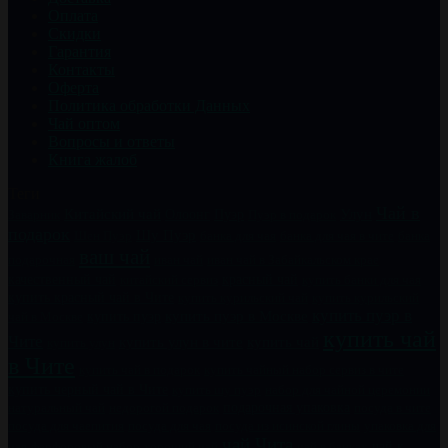
Оплата
Скидки
Гарантия
Контакты
Оферта
Политика обработки Данных
Чай оптом
Вопросы и ответы
Книга жалоб
Теги
Чай в
Китайский чай
Пуэр
Улун
Заварник
Олоонг
Пуэр в подарок
подарок
Шу Пуэр
Шен Пуэр
банка для чая
банка для чая в чите
банка
ваш чай
подарочная
иван чай
иван чай в Забайкальском крае
качественный чай
китайский сервиз
красный чай
купить банки для чая
купить красный чай в Чите
купить курильский чай
купить курильский
купить пуэр в
купить пуэр
купить пуэр в Москве
чай в Москве
купить чай
Чите
купить чай
купить улун в чите
купить улун
в Чите
купить чайный набор сервиз в чите
купить чай в подарок
купить черный чай в Чите
купить шу пуэр
набор для чайной церемонии
натуральный чай
недорогой подарок
подарочная упаковка
посуда в чите
посуда для чаепития
посуда для чая
посуда из исинской глины
упаковка для
чай Чита
чай к
чая
фарфоровый набор
хороший чай
чай в банках