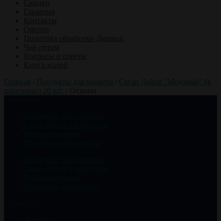
Скидки
Гарантия
Контакты
Оферта
Политика обработки Данных
Чай оптом
Вопросы и ответы
Книга жалоб
Главная
/
Продукты для маркета
/
Саган Дайля "Медовый" (в
пакетиках) 20 шт.
/
Отзывы
Категории
Продукты для здоровья
Саган Дайля в пакетиках
Чай подарочный
Продукты для маркета
Продукты для здоровья
Саган Дайля в пакетиках
Чай подарочный
Продукты для маркета
Страницы
Доставка