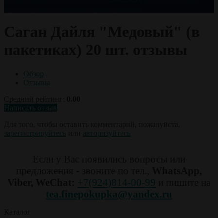
празднику
чай оптом
чайный сервиз
черный чай
Саган Дайля "Медовый" (в
пакетиках) 20 шт. отзывы
Обзор
Отзывы
Средний рейтинг:
0.00
Написать отзыв
Для того, чтобы оставить комментарий, пожалуйста,
зарегистрируйтесь
или
авторизуйтесь
Если у Вас появились вопросы или
предложения - звоните по тел.,
WhatsApp,
Viber, WeChat:
+7(924)814-00-99
и пишите на
tea.finepokupka@yandex.ru
Каталог