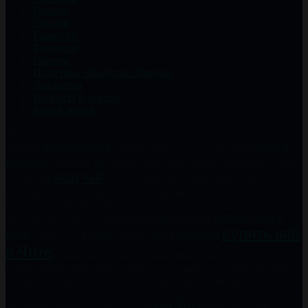
Оплата
Скидки
Гарантия
Контакты
Оферта
Политика обработки Данных
Чай оптом
Вопросы и ответы
Книга жалоб
Теги
Чай в
Китайский чай
Пуэр
Улун
Заварник
Олоонг
Пуэр в подарок
подарок
Шу Пуэр
Шен Пуэр
банка для чая
банка для чая в чите
банка
ваш чай
подарочная
иван чай
иван чай в Забайкальском крае
качественный чай
китайский сервиз
красный чай
купить банки для чая
купить красный чай в Чите
купить курильский чай
купить курильский
купить пуэр в
купить пуэр
купить пуэр в Москве
чай в Москве
купить чай
Чите
купить чай
купить улун в чите
купить улун
в Чите
купить чайный набор сервиз в чите
купить чай в подарок
купить черный чай в Чите
купить шу пуэр
набор для чайной церемонии
натуральный чай
недорогой подарок
подарочная упаковка
посуда в чите
посуда для чаепития
посуда для чая
посуда из исинской глины
упаковка для
чай Чита
чай к
чая
фарфоровый набор
хороший чай
чай в банках