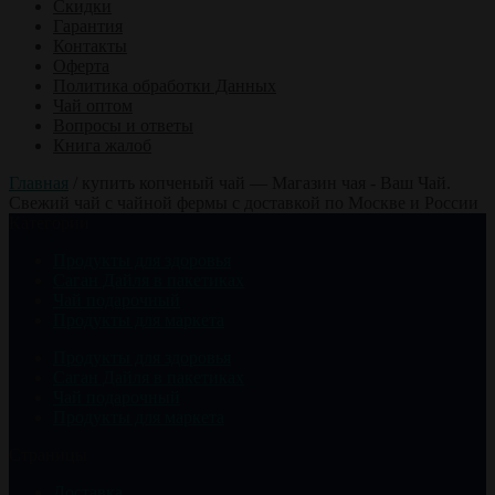
Скидки
Гарантия
Контакты
Оферта
Политика обработки Данных
Чай оптом
Вопросы и ответы
Книга жалоб
Главная
/
купить копченый чай — Магазин чая - Ваш Чай.
Свежий чай с чайной фермы с доставкой по Москве и России
Категории
Продукты для здоровья
Саган Дайля в пакетиках
Чай подарочный
Продукты для маркета
Продукты для здоровья
Саган Дайля в пакетиках
Чай подарочный
Продукты для маркета
Страницы
Доставка