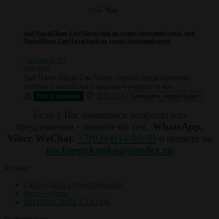
чай ЧженШань СяоЧжун (чай на углях) (высший сорт).
чай
ЧженШань СяоЧжун (чай на углях) (высший сорт).
/
отзывов: 13
420 руб.
Чай Чжен Шань Сяо Чжун - яркий представитель
элитного китайского красного (черного) чая.
ЧИТАТЬ
Сообщить, когда будет
Если у Вас появились вопросы или
предложения - звоните по тел.,
WhatsApp,
Viber, WeChat:
+7(924)814-00-99
и пишите на
tea.finepokupka@yandex.ru
Каталог
Саган Дайля купажированый
Фито - сборы
ИНТЕРЕСНЫЕ СТАТЬИ
Информация