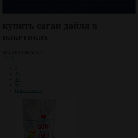
чай Чита
чай к
чая
фарфоровый набор
хороший чай
чай в банках
празднику
чай оптом
чайный сервиз
черный чай
купить саган дайля в
пакетиках
найдено товаров: 2
2
20
30
50
Показать все