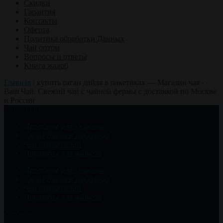
Скидки
Гарантия
Контакты
Оферта
Политика обработки Данных
Чай оптом
Вопросы и ответы
Книга жалоб
Главная
/
купить саган дайля в пакетиках — Магазин чая -
Ваш Чай. Свежий чай с чайной фермы с доставкой по Москве
и России
Категории
Продукты для здоровья
Саган Дайля в пакетиках
Чай подарочный
Продукты для маркета
Продукты для здоровья
Саган Дайля в пакетиках
Чай подарочный
Продукты для маркета
Страницы