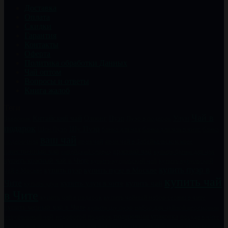
Доставка
Оплата
Скидки
Гарантия
Контакты
Оферта
Политика обработки Данных
Чай оптом
Вопросы и ответы
Книга жалоб
Теги
Чай в
Китайский чай
Пуэр
Улун
Заварник
Олоонг
Пуэр в подарок
подарок
Шу Пуэр
Шен Пуэр
банка для чая
банка для чая в чите
банка
ваш чай
подарочная
иван чай
иван чай в Забайкальском крае
качественный чай
китайский сервиз
красный чай
купить банки для чая
купить красный чай в Чите
купить курильский чай
купить курильский
купить пуэр в
купить пуэр
купить пуэр в Москве
чай в Москве
купить чай
Чите
купить чай
купить улун в чите
купить улун
в Чите
купить чайный набор сервиз в чите
купить чай в подарок
купить черный чай в Чите
купить шу пуэр
набор для чайной церемонии
натуральный чай
недорогой подарок
подарочная упаковка
посуда в чите
посуда для чаепития
посуда для чая
посуда из исинской глины
упаковка для