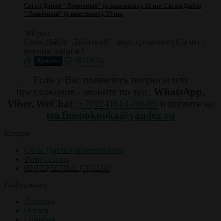
Саган Дайля "Лаймовый" (в пакетиках), 20 шт.
Саган Дайля
"Лаймовый" (в пакетиках), 20 шт.
390 руб.
Саган Дайля "Лаймовый" - вкус ароматного Сагана с
нежным лаймом !
ЧИТАТЬ
Если у Вас появились вопросы или
предложения - звоните по тел.,
WhatsApp,
Viber, WeChat:
+7(924)814-00-99
и пишите на
tea.finepokupka@yandex.ru
Каталог
Саган Дайля купажированый
Фито - сборы
ИНТЕРЕСНЫЕ СТАТЬИ
Информация
Доставка
Оплата
Гарантия