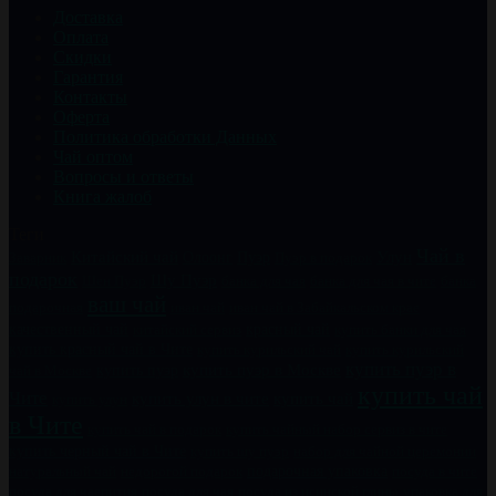
Доставка
Оплата
Скидки
Гарантия
Контакты
Оферта
Политика обработки Данных
Чай оптом
Вопросы и ответы
Книга жалоб
Теги
Чай в
Китайский чай
Пуэр
Улун
Заварник
Олоонг
Пуэр в подарок
подарок
Шу Пуэр
Шен Пуэр
банка для чая
банка для чая в чите
банка
ваш чай
подарочная
иван чай
иван чай в Забайкальском крае
качественный чай
китайский сервиз
красный чай
купить банки для чая
купить красный чай в Чите
купить курильский чай
купить курильский
купить пуэр в
купить пуэр
купить пуэр в Москве
чай в Москве
купить чай
Чите
купить чай
купить улун в чите
купить улун
в Чите
купить чайный набор сервиз в чите
купить чай в подарок
купить черный чай в Чите
купить шу пуэр
набор для чайной церемонии
натуральный чай
недорогой подарок
подарочная упаковка
посуда в чите
посуда для чаепития
посуда для чая
посуда из исинской глины
упаковка для