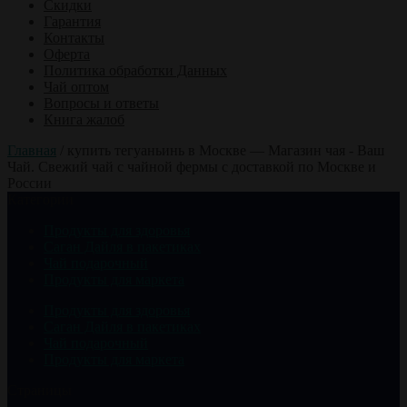
Скидки
Гарантия
Контакты
Оферта
Политика обработки Данных
Чай оптом
Вопросы и ответы
Книга жалоб
Главная
/
купить тегуаньинь в Москве — Магазин чая - Ваш
Чай. Свежий чай с чайной фермы с доставкой по Москве и
России
Категории
Продукты для здоровья
Саган Дайля в пакетиках
Чай подарочный
Продукты для маркета
Продукты для здоровья
Саган Дайля в пакетиках
Чай подарочный
Продукты для маркета
Страницы