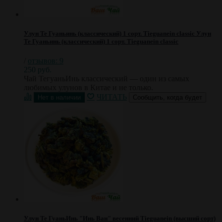
Улун Те Гуаньинь (классический) 1 сорт. Tieguanein classic
Улун
Те Гуаньинь (классический) 1 сорт. Tieguanein classic
/
отзывов: 9
250 руб.
Чай ТегуаньИнь классический — один из самых
любимых улунов в Китае и не только.
ЧИТАТЬ
Сообщить, когда будет
Улун Те ГуаньИнь "Инь Ван" весенний Tieguanein (высший сорт)