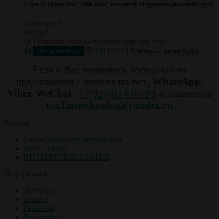
Улун Те ГуаньИнь "Инь Ван" весенний Tieguanein (высший сорт)
/
отзывов: 5
510 руб.
Те ГуаньИнь Ван — высший сорт чая улун.
ЧИТАТЬ
Сообщить, когда будет
Если у Вас появились вопросы или
предложения - звоните по тел.,
WhatsApp,
Viber, WeChat:
+7(924)814-00-99
и пишите на
tea.finepokupka@yandex.ru
Каталог
Саган Дайля купажированый
Фито - сборы
ИНТЕРЕСНЫЕ СТАТЬИ
Информация
Доставка
Оплата
Гарантия
Чай оптом