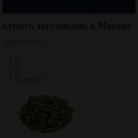
чай Чита
чай к
чая
фарфоровый набор
хороший чай
чай в банках
празднику
чай оптом
чайный сервиз
черный чай
купить тегуаньинь в Москве
найдено товаров: 2
2
20
30
50
Показать все