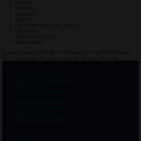
Скидки
Гарантия
Контакты
Оферта
Политика обработки Данных
Чай оптом
Вопросы и ответы
Книга жалоб
Главная
/
лань гуй жень — Магазин чая - Ваш Чай. Свежий
чай с чайной фермы с доставкой по Москве и России
Категории
Продукты для здоровья
Саган Дайля в пакетиках
Чай подарочный
Продукты для маркета
Продукты для здоровья
Саган Дайля в пакетиках
Чай подарочный
Продукты для маркета
Страницы
Доставка