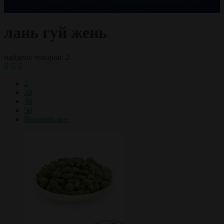
празднику
чай оптом
чайный сервиз
черный чай
лань гуй жень
найдено товаров: 2
2
20
30
50
Показать все