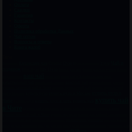
Оплата
Скидки
Гарантия
Контакты
Оферта
Политика обработки Данных
Чай оптом
Вопросы и ответы
Книга жалоб
Теги
Чай в
Китайский чай
Пуэр
Улун
Заварник
Олоонг
Пуэр в подарок
подарок
Шу Пуэр
Шен Пуэр
банка для чая
банка для чая в чите
банка
ваш чай
подарочная
иван чай
иван чай в Забайкальском крае
качественный чай
китайский сервиз
красный чай
купить банки для чая
купить красный чай в Чите
купить курильский чай
купить курильский
купить пуэр в
купить пуэр
купить пуэр в Москве
чай в Москве
купить чай
Чите
купить чай
купить улун в чите
купить улун
в Чите
купить чайный набор сервиз в чите
купить чай в подарок
купить черный чай в Чите
купить шу пуэр
набор для чайной церемонии
натуральный чай
недорогой подарок
подарочная упаковка
посуда в чите
посуда для чаепития
посуда для чая
посуда из исинской глины
упаковка для
чай Чита
чай к
чая
фарфоровый набор
хороший чай
чай в банках