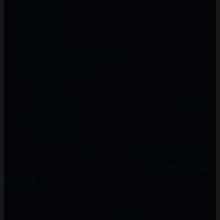
Оплата
Скидки
Гарантия
Контакты
Оферта
Политика обработки Данных
Чай оптом
Вопросы и ответы
Книга жалоб
Теги
Чай в
Китайский чай
Пуэр
Улун
Заварник
Олоонг
Пуэр в подарок
подарок
Шу Пуэр
Шен Пуэр
банка для чая
банка для чая в чите
банка
ваш чай
подарочная
иван чай
иван чай в Забайкальском крае
качественный чай
китайский сервиз
красный чай
купить банки для чая
купить красный чай в Чите
купить курильский чай
купить курильский
купить пуэр в
купить пуэр
купить пуэр в Москве
чай в Москве
купить чай
Чите
купить чай
купить улун в чите
купить улун
в Чите
купить чайный набор сервиз в чите
купить чай в подарок
купить черный чай в Чите
купить шу пуэр
набор для чайной церемонии
натуральный чай
недорогой подарок
подарочная упаковка
посуда в чите
посуда для чаепития
посуда для чая
посуда из исинской глины
упаковка для
чай Чита
чай к
чая
фарфоровый набор
хороший чай
чай в банках