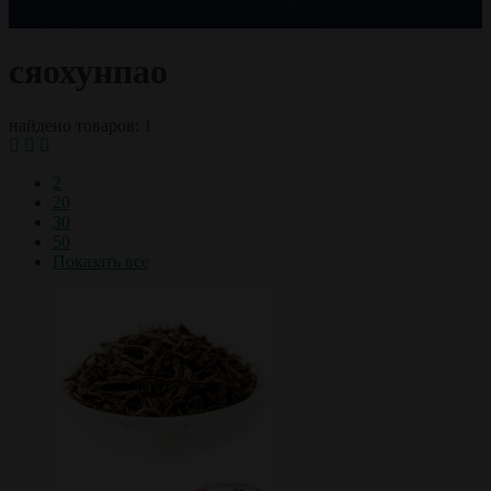
празднику
чай оптом
чайный сервиз
черный чай
сяохунпао
найдено товаров: 1
2
20
30
50
Показать все