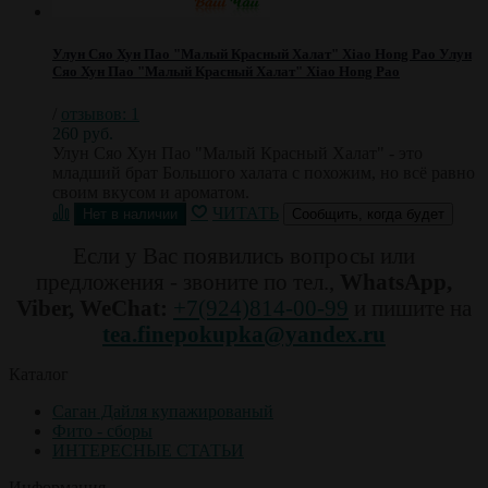
Улун Сяо Хун Пао "Малый Красный Халат" Xiao Hong Pao
Улун
Сяо Хун Пао "Малый Красный Халат" Xiao Hong Pao
/
отзывов: 1
260 руб.
Улун Сяо Хун Пао "Малый Красный Халат" - это
младший брат Большого халата с похожим, но всё равно
своим вкусом и ароматом.
ЧИТАТЬ
Сообщить, когда будет
Если у Вас появились вопросы или
предложения - звоните по тел.,
WhatsApp,
Viber, WeChat:
+7(924)814-00-99
и пишите на
tea.finepokupka@yandex.ru
Каталог
Саган Дайля купажированый
Фито - сборы
ИНТЕРЕСНЫЕ СТАТЬИ
Информация