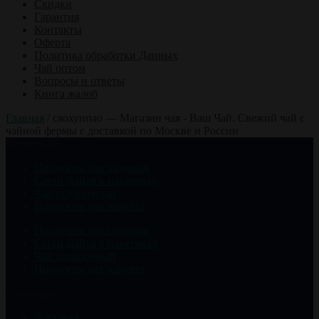
Скидки
Гарантия
Контакты
Оферта
Политика обработки Данных
Чай оптом
Вопросы и ответы
Книга жалоб
Главная
/
сяохунпао — Магазин чая - Ваш Чай. Свежий чай с
чайной фермы с доставкой по Москве и России
Категории
Продукты для здоровья
Саган Дайля в пакетиках
Чай подарочный
Продукты для маркета
Продукты для здоровья
Саган Дайля в пакетиках
Чай подарочный
Продукты для маркета
Страницы
Доставка