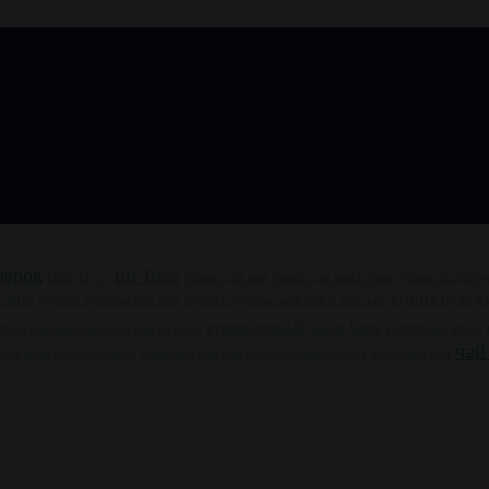
дарок
Шу Пуэр
Шен Пуэр
банка для чая
банка для чая в чите
банка подаро
купить пуэр
к
 Чите
купить курильский чай
купить курильский чай в Москве
пить чайный набор сервиз в чите
купить черный чай в Чите
купить шу пуэр
чай
уда из исинской глины
упаковка для чая
фарфоровый набор
хороший чай