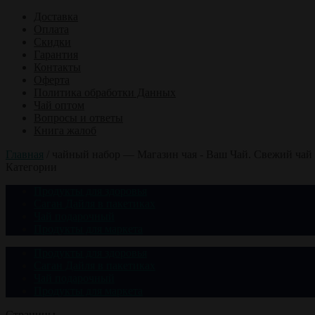
Доставка
Оплата
Скидки
Гарантия
Контакты
Оферта
Политика обработки Данных
Чай оптом
Вопросы и ответы
Книга жалоб
Главная
/
чайный набор — Магазин чая - Ваш Чай. Свежий чай 
Категории
Продукты для здоровья
Саган Дайля в пакетиках
Чай подарочный
Продукты для маркета
Продукты для здоровья
Саган Дайля в пакетиках
Чай подарочный
Продукты для маркета
Страницы