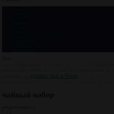
Доставка
Оплата
Скидки
Гарантия
Контакты
Оферта
Политика обработки Данных
Чай оптом
Вопросы и ответы
Книга жалоб
Теги
Чай в по
Китайский чай
Пуэр
Улун
Заварник
Олоонг
Пуэр в подарок
китайский сервиз
красный чай
купить банки для чая
купить красный чай в
купить чай в Чите
купить чай
чите
ку
купить чай в подарок
подарочная упаковка
посуда в чите
посуда для чаепития
посуда для чая
пос
чайный набор
найдено товаров: 2