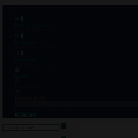
0
Просмотренные
Товары отсутствуют
0
Избранное
Товары отсутствуют
0
Сравнение
Товары отсутствуют
Войти
Регистрация
Корзина пуста
% Скидка:
0 руб.
ИТОГОВАЯ СУММА:
0 руб.
В корзину