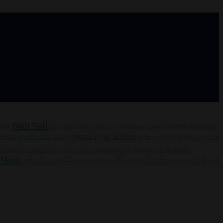
ваш чай
чная
иван чай
иван чай в Забайкальском крае
качественный чай
купить пуэр в Чите
упить пуэр в Москве
купить улун в
купить улун
набор для чайной церемонии
натуральный чай
недорогой подарок
 Чита
чай к празднику
чай оптом
чайный сервиз
черный чай
чай в банках