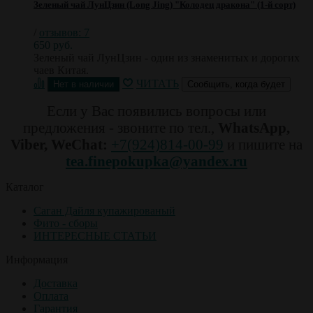
Зеленый чай ЛунЦзин (Long Jing) "Колодец дракона" (1-й сорт)
/
отзывов: 7
650 руб.
Зеленый чай ЛунЦзин - один из знаменитых и дорогих
чаев Китая.
ЧИТАТЬ
Сообщить, когда будет
Если у Вас появились вопросы или
предложения - звоните по тел.,
WhatsApp,
Viber, WeChat:
+7(924)814-00-99
и пишите на
tea.finepokupka@yandex.ru
Каталог
Саган Дайля купажированый
Фито - сборы
ИНТЕРЕСНЫЕ СТАТЬИ
Информация
Доставка
Оплата
Гарантия