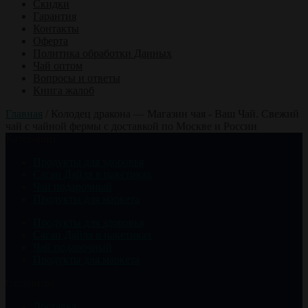
Скидки
Гарантия
Контакты
Оферта
Политика обработки Данных
Чай оптом
Вопросы и ответы
Книга жалоб
Главная
/
Колодец дракона — Магазин чая - Ваш Чай. Свежий
чай с чайной фермы с доставкой по Москве и России
Категории
Продукты для здоровья
Саган Дайля в пакетиках
Чай подарочный
Продукты для маркета
Продукты для здоровья
Саган Дайля в пакетиках
Чай подарочный
Продукты для маркета
Страницы
Доставка