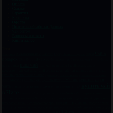
Оплата
Скидки
Гарантия
Контакты
Оферта
Политика обработки Данных
Чай оптом
Вопросы и ответы
Книга жалоб
Теги
Чай в
Китайский чай
Пуэр
Улун
Заварник
Олоонг
Пуэр в подарок
подарок
Шу Пуэр
Шен Пуэр
банка для чая
банка для чая в чите
банка
ваш чай
подарочная
иван чай
иван чай в Забайкальском крае
качественный чай
китайский сервиз
красный чай
купить банки для чая
купить красный чай в Чите
купить курильский чай
купить курильский
купить пуэр в
купить пуэр
купить пуэр в Москве
чай в Москве
купить чай
Чите
купить чай
купить улун в чите
купить улун
в Чите
купить чайный набор сервиз в чите
купить чай в подарок
купить черный чай в Чите
купить шу пуэр
набор для чайной церемонии
натуральный чай
недорогой подарок
подарочная упаковка
посуда в чите
посуда для чаепития
посуда для чая
посуда из исинской глины
упаковка для
чай Чита
чай к
чая
фарфоровый набор
хороший чай
чай в банках