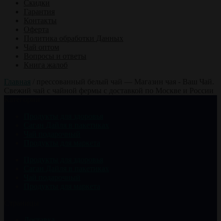
Скидки
Гарантия
Контакты
Оферта
Политика обработки Данных
Чай оптом
Вопросы и ответы
Книга жалоб
Главная
/
прессованный белый чай — Магазин чая - Ваш Чай.
Свежий чай с чайной фермы с доставкой по Москве и России
Категории
Продукты для здоровья
Саган Дайля в пакетиках
Чай подарочный
Продукты для маркета
Продукты для здоровья
Саган Дайля в пакетиках
Чай подарочный
Продукты для маркета
Страницы
Доставка