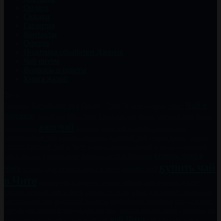
Оплата
Скидки
Гарантия
Контакты
Оферта
Политика обработки Данных
Чай оптом
Вопросы и ответы
Книга жалоб
Теги
Чай в
Китайский чай
Пуэр
Улун
Заварник
Олоонг
Пуэр в подарок
подарок
Шу Пуэр
Шен Пуэр
банка для чая
банка для чая в чите
банка
ваш чай
подарочная
иван чай
иван чай в Забайкальском крае
качественный чай
китайский сервиз
красный чай
купить банки для чая
купить красный чай в Чите
купить курильский чай
купить курильский
купить пуэр в
купить пуэр
купить пуэр в Москве
чай в Москве
купить чай
Чите
купить чай
купить улун в чите
купить улун
в Чите
купить чайный набор сервиз в чите
купить чай в подарок
купить черный чай в Чите
купить шу пуэр
набор для чайной церемонии
натуральный чай
недорогой подарок
подарочная упаковка
посуда в чите
посуда для чаепития
посуда для чая
посуда из исинской глины
упаковка для
чай Чита
чай к
чая
фарфоровый набор
хороший чай
чай в банках