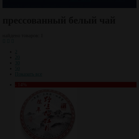
празднику
чай оптом
чайный сервиз
черный чай
прессованный белый чай
найдено товаров: 1
2
20
30
50
Показать все
- 14%