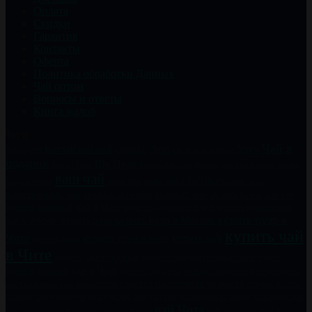
Оплата
Скидки
Гарантия
Контакты
Оферта
Политика обработки Данных
Чай оптом
Вопросы и ответы
Книга жалоб
Теги
Чай в
Китайский чай
Пуэр
Улун
Заварник
Олоонг
Пуэр в подарок
подарок
Шу Пуэр
Шен Пуэр
банка для чая
банка для чая в чите
банка
ваш чай
подарочная
иван чай
иван чай в Забайкальском крае
качественный чай
китайский сервиз
красный чай
купить банки для чая
купить красный чай в Чите
купить курильский чай
купить курильский
купить пуэр в
купить пуэр
купить пуэр в Москве
чай в Москве
купить чай
Чите
купить чай
купить улун в чите
купить улун
в Чите
купить чайный набор сервиз в чите
купить чай в подарок
купить черный чай в Чите
купить шу пуэр
набор для чайной церемонии
натуральный чай
недорогой подарок
подарочная упаковка
посуда в чите
посуда для чаепития
посуда для чая
посуда из исинской глины
упаковка для
чай Чита
чай к
чая
фарфоровый набор
хороший чай
чай в банках