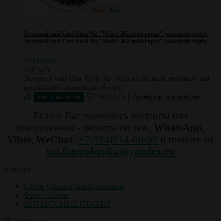
Зеленый чай Сян Люй Ча "Чай с Жёлтой горы" (высший сорт).
Зеленый чай Сян Люй Ча "Чай с Жёлтой горы" (высший сорт).
/
отзывов: 7
310 руб.
Зеленый чай Сян Люй Ча - великолепный зелёный чай
китайской провинции Анхой
ЧИТАТЬ
Сообщить, когда будет
Если у Вас появились вопросы или
предложения - звоните по тел.,
WhatsApp,
Viber, WeChat:
+7(924)814-00-99
и пишите на
tea.finepokupka@yandex.ru
Каталог
Саган Дайля купажированый
Фито - сборы
ИНТЕРЕСНЫЕ СТАТЬИ
Информация