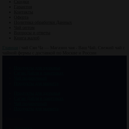
Скидки
Гарантия
Контакты
Оферта
Политика обработки Данных
Чай оптом
Вопросы и ответы
Книга жалоб
Главная
/
чай Сян Ча — Магазин чая - Ваш Чай. Свежий чай с
чайной фермы с доставкой по Москве и России
Категории
Продукты для здоровья
Саган Дайля в пакетиках
Чай подарочный
Продукты для маркета
Продукты для здоровья
Саган Дайля в пакетиках
Чай подарочный
Продукты для маркета
Страницы
Доставка