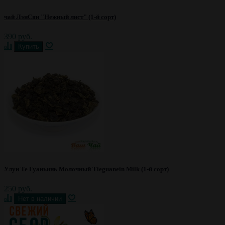
чай ЛэнСян "Нежный лист" (1-й сорт)
390 руб.
Улун Те Гуаньинь Молочный Tieguanein Milk (1-й сорт)
250 руб.