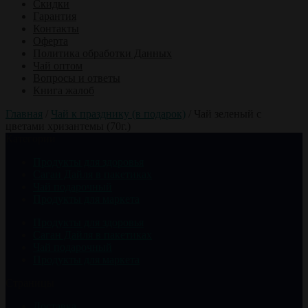
Скидки
Гарантия
Контакты
Оферта
Политика обработки Данных
Чай оптом
Вопросы и ответы
Книга жалоб
Главная
/
Чай к празднику (в подарок)
/
Чай зеленый с
цветами хризантемы (70г.)
Категории
Продукты для здоровья
Саган Дайля в пакетиках
Чай подарочный
Продукты для маркета
Продукты для здоровья
Саган Дайля в пакетиках
Чай подарочный
Продукты для маркета
Страницы
Доставка