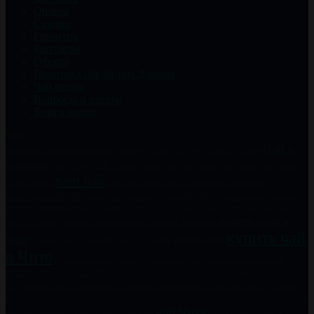
Оплата
Скидки
Гарантия
Контакты
Оферта
Политика обработки Данных
Чай оптом
Вопросы и ответы
Книга жалоб
Теги
Чай в
Китайский чай
Пуэр
Улун
Заварник
Олоонг
Пуэр в подарок
подарок
Шу Пуэр
Шен Пуэр
банка для чая
банка для чая в чите
банка
ваш чай
подарочная
иван чай
иван чай в Забайкальском крае
качественный чай
китайский сервиз
красный чай
купить банки для чая
купить красный чай в Чите
купить курильский чай
купить курильский
купить пуэр в
купить пуэр
купить пуэр в Москве
чай в Москве
купить чай
Чите
купить чай
купить улун в чите
купить улун
в Чите
купить чайный набор сервиз в чите
купить чай в подарок
купить черный чай в Чите
купить шу пуэр
набор для чайной церемонии
натуральный чай
недорогой подарок
подарочная упаковка
посуда в чите
посуда для чаепития
посуда для чая
посуда из исинской глины
упаковка для
чай Чита
чай к
чая
фарфоровый набор
хороший чай
чай в банках