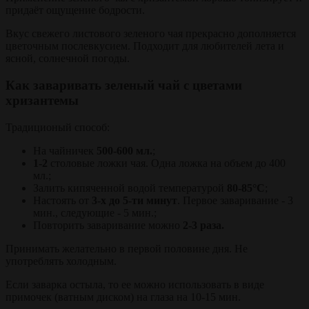
придаёт ощущение бодрости.
Вкус свежего листового зеленого чая прекрасно дополняется
цветочным послевкусием. Подходит для любителей лета и
ясной, солнечной погоды.
Как заваривать зеленый чай с цветами
хризантемы
Традиционый способ:
На чайничек
500-600 мл.
;
1-2
столовые ложки чая. Одна ложка на объем до 400
мл.;
Залить кипяченной водой температурой
80-85°С
;
Настоять от
3-х до 5-ти минут
. Первое заваривание - 3
мин., следующие - 5 мин.;
Повторить заваривание можно
2-3 раза.
Принимать желательно в первой половине дня. Не
употреблять холодным.
Если заварка остыла, то ее можно использовать в виде
примочек (ватным диском) на глаза на 10-15 мин.