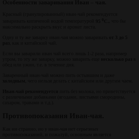
Особенности заваривания Иван – чая.
Красный (гранулированный) иван-чай рекомендуется
0
заваривать кипяченой водой температурой
95
С.
, что бы
максимально раскрыть вкус и аромат листа.
Одну и ту же заварку иван-чая можно заваривать
от 3 до 5
раз
, как и китайский чай.
Если вы заварили иван чай всего лишь 1-2 раза, например
утром, то эту же заварку, можно заварить еще
несколько раз
в
обед или ужин, т.е. в течение дня.
Заваренный иван-чай можно пить остывшим и даже
холодным
, чего нельзя делать с китайским или другим чаем.
Иван-чай рекомендуется
пить без молока, но приветствуется
с различными добавками (ягодами, листьями смородины,
сахаром, травами и т.д.).
Противопоказания Иван-чая.
Как ни странно, но у иван-чая нет серьезных
противопоказаний, и пожалуй, основным является