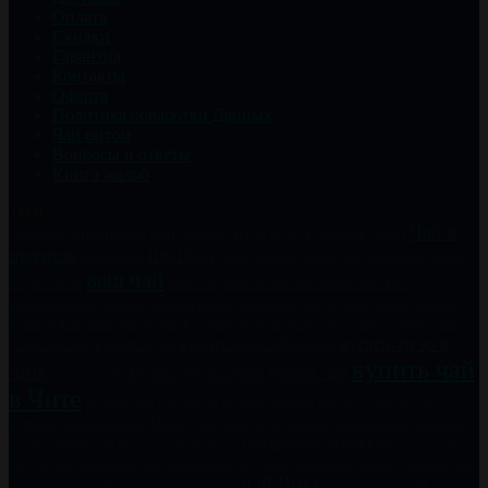
Оплата
Скидки
Гарантия
Контакты
Оферта
Политика обработки Данных
Чай оптом
Вопросы и ответы
Книга жалоб
Теги
Чай в
Китайский чай
Пуэр
Улун
Заварник
Олоонг
Пуэр в подарок
подарок
Шу Пуэр
Шен Пуэр
банка для чая
банка для чая в чите
банка
ваш чай
подарочная
иван чай
иван чай в Забайкальском крае
качественный чай
китайский сервиз
красный чай
купить банки для чая
купить красный чай в Чите
купить курильский чай
купить курильский
купить пуэр в
купить пуэр
купить пуэр в Москве
чай в Москве
купить чай
Чите
купить чай
купить улун в чите
купить улун
в Чите
купить чайный набор сервиз в чите
купить чай в подарок
купить черный чай в Чите
купить шу пуэр
набор для чайной церемонии
натуральный чай
недорогой подарок
подарочная упаковка
посуда в чите
посуда для чаепития
посуда для чая
посуда из исинской глины
упаковка для
чай Чита
чай к
чая
фарфоровый набор
хороший чай
чай в банках