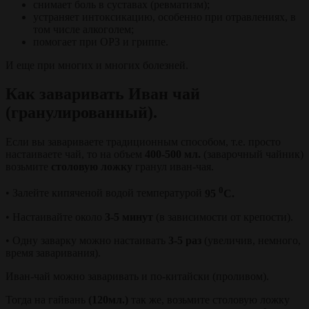
снимает боль в суставах (ревматизм);
устраняет интоксикацию, особенно при отравлениях, в
том числе алкоголем;
помогает при ОРЗ и гриппе.
И еще при многих и многих болезней.
Как заваривать Иван чай
(гранулированный).
Если вы завариваете традиционным способом, т.е. просто
настаиваете чай, то на объем
400-500 мл.
(заварочный чайник)
возьмите
столовую ложку
гранул иван-чая.
0
• Залейте кипяченой водой температурой
95
С.
• Настаивайте около
3-5 минут
(в зависимости от крепости).
• Одну заварку можно настаивать
3-5 раз
(увеличив, немного,
время заваривания).
Иван-чай можно заваривать и по-китайски (проливом).
Тогда на гайвань
(120мл.)
так же, возьмите столовую ложку