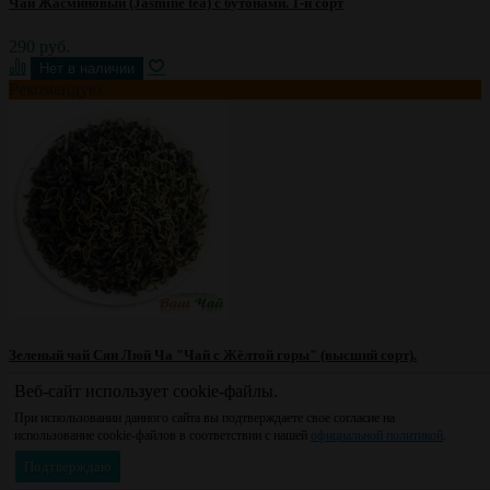
Чай Жасминовый (Jasmine tea) с бутонами. 1-й сорт
290 руб.
Рекомендую
Зеленый чай Сян Люй Ча "Чай с Жёлтой горы" (высший сорт).
Веб-сайт использует cookie-файлы.
310 руб.
При использовании данного сайта вы подтверждаете свое согласие на
использование cookie-файлов в соответствии с нашей
официальной политикой
.
Если у Вас появились вопросы или
Подтверждаю
предложения - звоните по тел.,
WhatsApp,