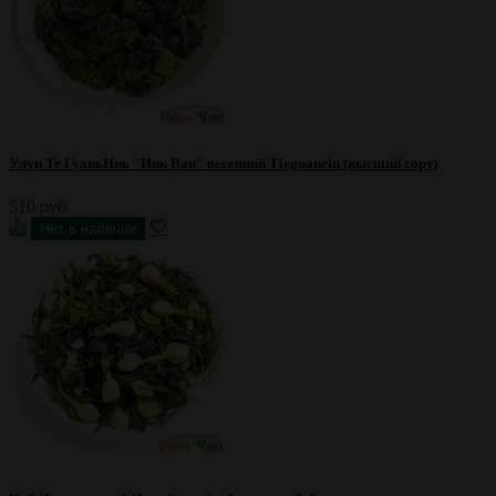
Улун Те ГуаньИнь "Инь Ван" весенний Tieguanein (высший сорт)
510 руб.