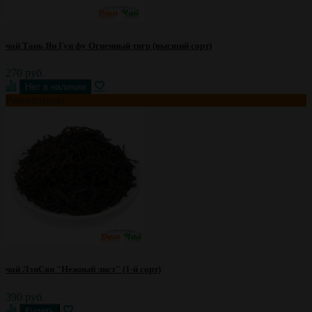
чай Тань Ян Гун фу Огненный тигр (высший сорт)
270 руб.
Рекомендую
чай ЛэнСян "Нежный лист" (1-й сорт)
390 руб.