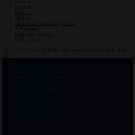
Скидки
Гарантия
Контакты
Оферта
Политика обработки Данных
Чай оптом
Вопросы и ответы
Книга жалоб
Главная
/
Иван - чай
/
Иван - чай красный (гранулированный)
50г.
Категории
Продукты для здоровья
Саган Дайля в пакетиках
Чай подарочный
Продукты для маркета
Продукты для здоровья
Саган Дайля в пакетиках
Чай подарочный
Продукты для маркета
Страницы
Доставка