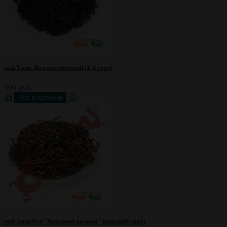
чай Тань Ян классический (1-й сорт)
190 руб.
чай ДяньХун "Красный дракон" (высший сорт)