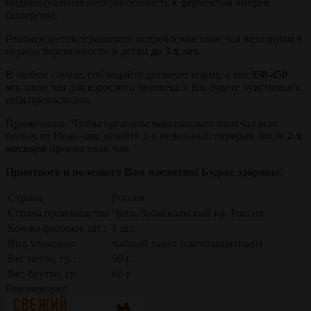
индивидуальная непереносимость к ферментам кипрея
(аллергия).
Рекомендуется ограничить потребление иван чая женщинам в
период беременности и детям
до 3-х лет.
В любом случае, соблюдайте дневную норму, а это
350-450
мл.
иван чая для взрослого человека и Вы будете чувствовать
себя превосходно.
Примечание. Чтобы организм максимально получал всю
пользу от Иван-чая, делайте 2-х недельный перерыв после
2-х
месяцев
приема иван чая.
Приятного и полезного Вам чаепития! Будьте здоровы!
Страна
Россия
Страна производства
Чита, Забайкальский кр. Россия
Кол-во фасовки, шт.:
1 шт.
Вид упаковки:
чайный пакет (светозащитный)
Вес нетто, гр.:
50 г.
Вес брутто, гр.
60 г
Рекомендую: