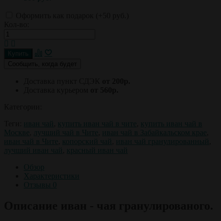
Оформить как подарок (+
50 руб.
)
Кол-во:
Сообщить, когда будет
Доставка пункт СДЭК
от 200р.
Доставка курьером
от 560р.
Категории:
Теги:
иван чай
,
купить иван чай в чите
,
купить иван чай в
Москве
,
лучший чай в Чите
,
иван чай в Забайкальском крае
,
иван чай в Чите
,
копорский чай
,
иван чай гранулированный
,
лучший иван чай
,
красный иван чай
Обзор
Характеристики
Отзывы
0
Описание иван - чая гранулированого.