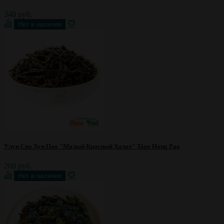
340 руб.
Улун Сяо Хун Пао "Малый Красный Халат" Xiao Hong Pao
260 руб.