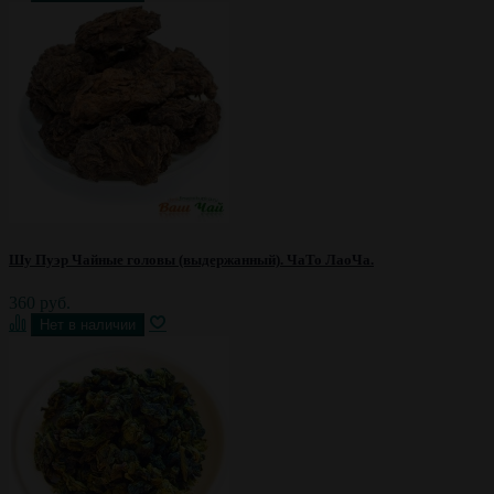
Шу Пуэр Чайные головы (выдержанный). ЧаТо ЛаоЧа.
360 руб.