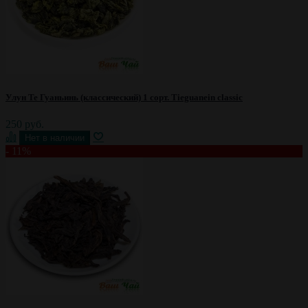
Улун Те Гуаньинь (классический) 1 сорт. Tieguanein classic
250 руб.
- 11%