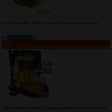
Улун Те ГуаньИнь "Инь Ван" весенний Tieguanein (высший сорт)
510 руб.
- 20%
Особый сорт
Чай гречишный (гречневый). Семена татарской гречихи (особый сорт).