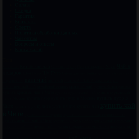
Оплата
Скидки
Гарантия
Контакты
Оферта
Политика обработки Данных
Чай оптом
Вопросы и ответы
Книга жалоб
Теги
Чай в
Китайский чай
Пуэр
Улун
Заварник
Олоонг
Пуэр в подарок
подарок
Шу Пуэр
Шен Пуэр
банка для чая
банка для чая в чите
банка
ваш чай
подарочная
иван чай
иван чай в Забайкальском крае
качественный чай
китайский сервиз
красный чай
купить банки для чая
купить красный чай в Чите
купить курильский чай
купить курильский
купить пуэр в
купить пуэр
купить пуэр в Москве
чай в Москве
купить чай
Чите
купить чай
купить улун в чите
купить улун
в Чите
купить чайный набор сервиз в чите
купить чай в подарок
купить черный чай в Чите
купить шу пуэр
набор для чайной церемонии
натуральный чай
недорогой подарок
подарочная упаковка
посуда в чите
посуда для чаепития
посуда для чая
посуда из исинской глины
упаковка для
чай Чита
чай к
чая
фарфоровый набор
хороший чай
чай в банках