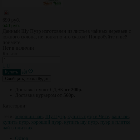
690 руб.
640 руб.
Данный Шу Пуэр изготовлен из листьев чайных деревьев с
южного склона, не понятно что сказал? Попробуйте и всё
поймёте.
Нет в наличии
Кол-во:
Сообщить, когда будет
Доставка пункт СДЭК
от 200р.
Доставка курьером
от 560р.
Категории:
Теги:
хороший чай
,
Шу Пуэр
,
купить пуэр в Чите
,
ваш чай
,
купить пуэр
,
хороший пуэр
,
купить шу пуэр
,
пуэр в плитке
,
чай в плитках
Обзор