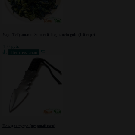
Улун ТеГуаньинь Золотой Tieguanein gold (1-й сорт)
410 руб.
Нож для пуэра (пуэрный нож)