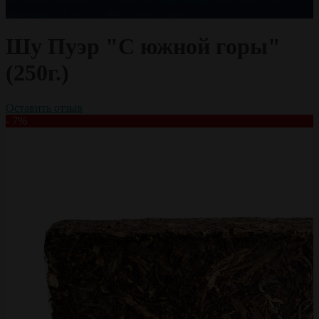
празднику
чай оптом
чайный сервиз
черный чай
Шу Пуэр "С южной горы"
(250г.)
Оставить отзыв
- 7%