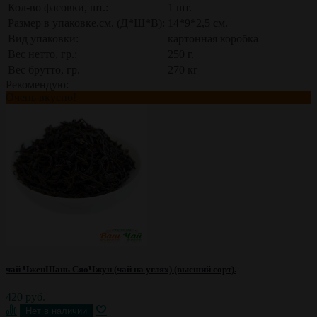
Кол-во фасовки, шт.:
1 шт.
Размер в упаковке,см. (Д*Ш*В):
14*9*2,5 см.
Вид упаковки:
картонная коробка
Вес нетто, гр.:
250 г.
Вес брутто, гр.
270 кг
Рекомендую:
Очень вкусно!
чай ЧженШань СяоЧжун (чай на углях) (высший сорт).
420 руб.