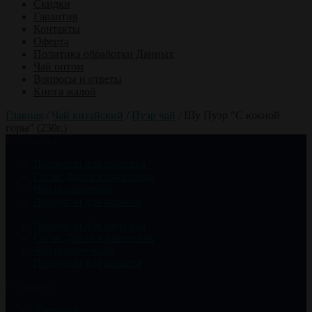
Скидки
Гарантия
Контакты
Оферта
Политика обработки Данных
Чай оптом
Вопросы и ответы
Книга жалоб
Главная
/
Чай китайский
/
Пуэр чай
/
Шу Пуэр "С южной
горы" (250г.)
Категории
Продукты для здоровья
Саган Дайля в пакетиках
Чай подарочный
Продукты для маркета
Продукты для здоровья
Саган Дайля в пакетиках
Чай подарочный
Продукты для маркета
Страницы
Доставка