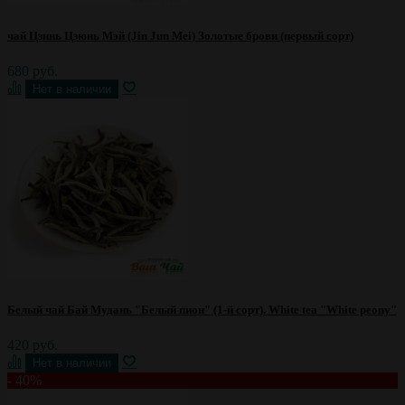
чай Цзинь Цзюнь Мэй (Jin Jun Mei) Золотые брови (первый сорт)
680 руб.
Белый чай Бай Мудань "Белый пион" (1-й сорт). White tea "White peony"
420 руб.
- 40%