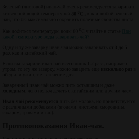
Зеленый (листовой) иван-чай очень рекомендуется заваривать
0
кипяченой водой температурой
80
С.
, как и любой зеленый
чай, что бы максимально сохранить полезные свойства листа.
0
Как добиться температуры воды 80
С читайте в статье
При
какой температуре воды заваривать чай?
.
Одну и ту же заварку иван-чая можно заваривать от
3 до 5
раз
, как и китайский чай.
Если вы заварили иван чай всего лишь 1-2 раза, например
утром, то эту же заварку, можно заварить еще
несколько раз
в
обед или ужин, т.е. в течение дня.
Заваренный иван-чай можно пить остывшим и даже
холодным
, чего нельзя делать с китайским или другим чаем.
Иван-чай рекомендуется
пить без молока, но приветствуется
с различными добавками (ягодами, листьями смородины,
сахаром, травами и т.д.).
Противопоказания Иван-чая.
Как ни странно, но у иван-чая нет серьезных