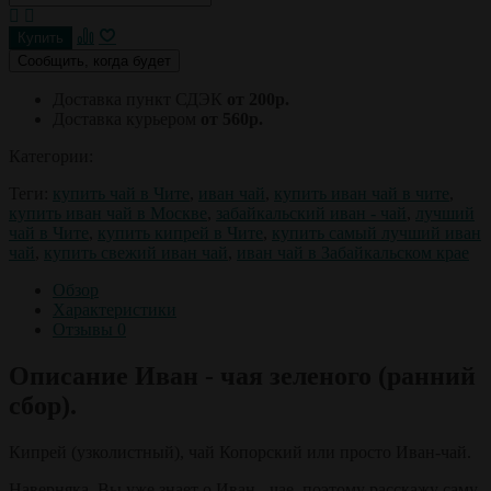
Сообщить, когда будет
Доставка пункт СДЭК
от 200р.
Доставка курьером
от 560р.
Категории:
Теги:
купить чай в Чите
,
иван чай
,
купить иван чай в чите
,
купить иван чай в Москве
,
забайкальский иван - чай
,
лучший
чай в Чите
,
купить кипрей в Чите
,
купить самый лучший иван
чай
,
купить свежий иван чай
,
иван чай в Забайкальском крае
Обзор
Характеристики
Отзывы
0
Описание Иван - чая зеленого (ранний
сбор).
Кипрей (узколистный), чай Копорский или просто Иван-чай.
Наверняка, Вы уже знает о Иван - чае, поэтому расскажу саму