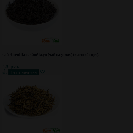
чай ЧженШань СяоЧжун (чай на углях) (высший сорт).
420 руб.