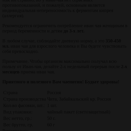
противопоказаний, и пожалуй, основным является
индивидуальная непереносимость к ферментам кипрея
(аллергия).
Рекомендуется ограничить потребление иван чая женщинам в
период беременности и детям
до 3-х лет.
В любом случае, соблюдайте дневную норму, а это
350-450
мл.
иван чая для взрослого человека и Вы будете чувствовать
себя превосходно.
Примечание. Чтобы организм максимально получал всю
пользу от Иван-чая, делайте 2-х недельный перерыв после
2-х
месяцев
приема иван чая.
Приятного и полезного Вам чаепития! Будьте здоровы!
Страна
Россия
Страна производства
Чита, Забайкальский кр. Россия
Кол-во фасовки, шт.:
1 шт.
Вид упаковки:
чайный пакет (светозащитный)
Вес нетто, гр.:
50 г.
Вес брутто, гр.
60 г
Рекомендую: