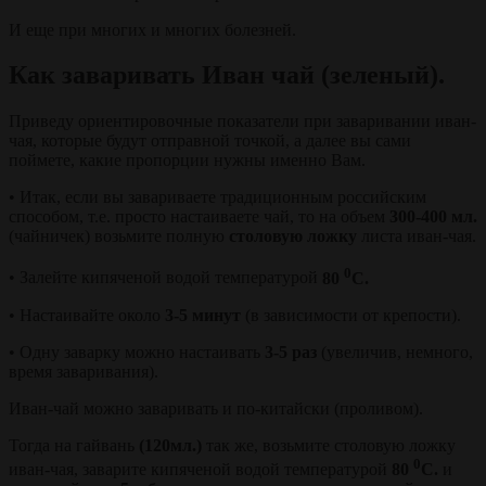
И еще при многих и многих болезней.
Как заваривать Иван чай (зеленый).
Приведу ориентировочные показатели при заваривании иван-
чая, которые будут отправной точкой, а далее вы сами
поймете, какие пропорции нужны именно Вам.
• Итак, если вы завариваете традиционным российским
способом, т.е. просто настаиваете чай, то на объем
300-400 мл.
(чайничек) возьмите полную
столовую ложку
листа иван-чая.
0
• Залейте кипяченой водой температурой
80
С.
• Настаивайте около
3-5 минут
(в зависимости от крепости).
• Одну заварку можно настаивать
3-5 раз
(увеличив, немного,
время заваривания).
Иван-чай можно заваривать и по-китайски (проливом).
Тогда на гайвань
(120мл.)
так же, возьмите столовую ложку
0
иван-чая, заварите кипяченой водой температурой
80
С.
и