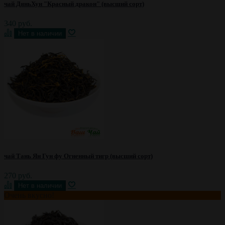
чай ДяньХун "Красный дракон" (высший сорт)
340 руб.
чай Тань Ян Гун фу Огненный тигр (высший сорт)
270 руб.
Очень вкусно!