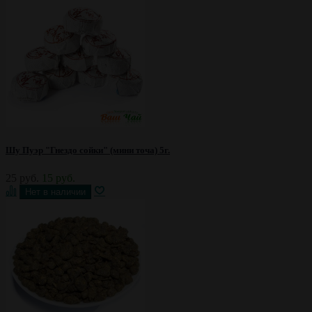
Шу Пуэр "Гнездо сойки" (мини точа) 5г.
25 руб.
15 руб.