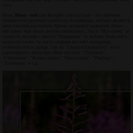
суть.
Итак,
Иван - чай
или Кипрей узколистный - это обычное
травянистое растение семейства Кипрейных, которое является
многолетним растением. Кроме основных названий, Иван -
чай имеет еще около десятка обиходных. Это и "Ива-трава" за
схожесть листьев с ивой и "Пожарник" за любовь Иван-чая к
золистой почве, он часто первым заселяет пожарища,
особенно после дождя. Так же "Скипун (скрЫпун)" из-за
характерного звука при сборе листьев . "Пуховик",
"Сапожник", "Копыл-трава", "Краснушка", "Ревенка",
"Хлебница" и т.д.