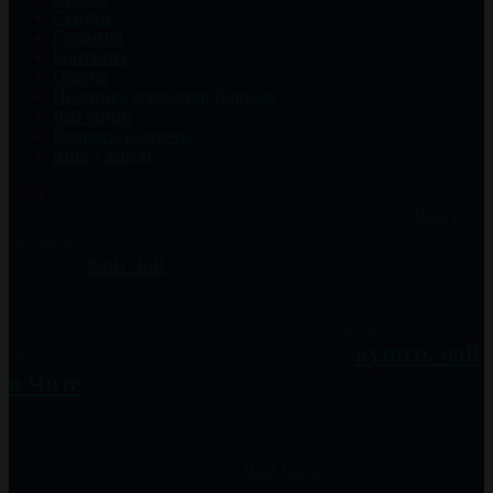
Скидки
Гарантия
Контакты
Оферта
Политика обработки Данных
Чай оптом
Вопросы и ответы
Книга жалоб
Теги
Чай в
Китайский чай
Пуэр
Улун
Заварник
Олоонг
Пуэр в подарок
подарок
Шу Пуэр
Шен Пуэр
банка для чая
банка для чая в чите
банка
ваш чай
подарочная
иван чай
иван чай в Забайкальском крае
качественный чай
китайский сервиз
красный чай
купить банки для чая
купить красный чай в Чите
купить курильский чай
купить курильский
купить пуэр в
купить пуэр
купить пуэр в Москве
чай в Москве
купить чай
Чите
купить чай
купить улун в чите
купить улун
в Чите
купить чайный набор сервиз в чите
купить чай в подарок
купить черный чай в Чите
купить шу пуэр
набор для чайной церемонии
натуральный чай
недорогой подарок
подарочная упаковка
посуда в чите
посуда для чаепития
посуда для чая
посуда из исинской глины
упаковка для
чай Чита
чай к
чая
фарфоровый набор
хороший чай
чай в банках
празднику
чай оптом
чайный сервиз
черный чай