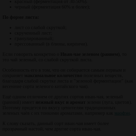
красный (ферментация от 30-50%).
черный (ферментация 60% и более);
По форме листа:
лист со слабой скруткой;
скрученный лист;
гранулированный;
прессованный (в блины, кирпичи).
Если говорить конкретно о
Иван-чае зеленом (раннем)
, то
это чай зеленый, со слабой скруткой листа.
Особенность его в том, что он собирается самым первым и
сохраняет
максимальное количество
полезных веществ,
благодаря слабой скрутке листа и "зеленой ферментации" (как
весенние сорта зеленого китайского чая).
Ещё одним отличием от других сортов иван-чая, зеленый
(ранний) имеет
нежный вкус и аромат
зелени (луга, цветов).
Поэтому придется по вкусу ценителям традиционных
зеленых чаёв с их тонкими ароматами, например как
маофэн
.
К слову сказать, данный сорт иван-чая имеет более
прозрачный настой, чем другие сорта иван-чая.