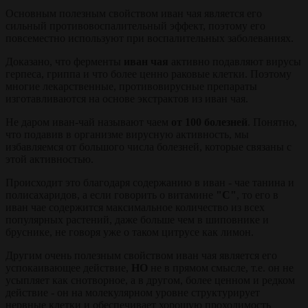
Основным полезным свойством иван чая является его
сильный противовоспалительный эффект, поэтому его
повсеместно используют при воспалительных заболеваниях.
Доказано, что ферменты
иван чая
активно подавляют вирусы
герпеса, гриппа и что более ценно раковые клетки. Поэтому
многие лекарственные, противовирусные препараты
изготавливаются на основе экстрактов из иван чая.
Не даром иван-чай называют чаем
от 100 болезней
. Понятно,
что подавив в организме вирусную активность, мы
избавляемся от большого числа болезней, которые связаны с
этой активностью.
Происходит это благодаря содержанию в иван - чае танина и
полисахаридов, а если говорить о витамине
"С"
, то его в
иван чае содержится максимальное количество из всех
популярных растений, даже больше чем в шиповнике и
бруснике, не говоря уже о таком цитрусе как лимон.
Другим очень полезным свойством иван чая является его
успокаивающее действие,
НО
не в прямом смысле, т.е. он не
усыпляет как снотворное, а в другом, более ценном и редком
действие - он на молекулярном уровне структурирует
нервные клетки и обеспечивает хорошую проходимость