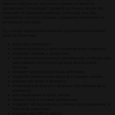
нервных импульсов, простыми словами он является
прекрасным "отладчиком" нервной системы в целом, что
позволяет ей правильно работать, благодаря чему Вы
становитесь стрессоустойчивы и адекватно реагируете на
негативные ситуации.
Ну, а теперь перечислим основные (доказанные) полезные
свойства Иван-чая:
укрепляет иммунитет;
снимает усталость, стресс, головные боли и мигрень;
устраняет неврозы и депрессию;
лечит при воспалительных заболеваниях, особенно при
заболеваниях простаты и органов мочеполовой
системы;
обладает противоопухолевым действием;
подавляет размножение вирусов и раковых клеток;
показан при астме и бронхите;
необходим для женского здоровья (при менопаузах и
климаксе);
восстанавливает остроту зрения;
снимает боль в суставах (ревматизм);
устраняет интоксикацию, особенно при отравлениях, в
том числе алкоголем;
помогает при ОРЗ и гриппе.