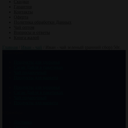
Скидки
Гарантия
Контакты
Оферта
Политика обработки Данных
Чай оптом
Вопросы и ответы
Книга жалоб
Главная
/
Иван - чай
/
Иван - чай зеленый (ранний сбор) 50г.
Категории
Продукты для здоровья
Саган Дайля в пакетиках
Чай подарочный
Продукты для маркета
Продукты для здоровья
Саган Дайля в пакетиках
Чай подарочный
Продукты для маркета
Страницы
Доставка
Оплата